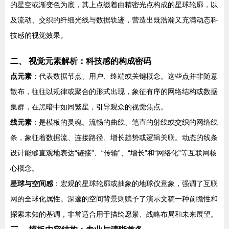
的星空或渐变色为底，其上点缀着由精密光点构成的星球轮廓，以
及流动、交织的纤细光线与数据轨迹，营造出既浩瀚又充满动态科
技感的视觉效果。
二、 视觉元素解析：科技感的构成密码
点元素
：代表数据节点、用户、终端或关键概念。这些点并非随意
散布，往往以规律或聚合的形式出现，象征有序的网络结构或数据
集群，在黑暗中如同繁星，引导观众的视觉焦点。
线元素
：是模板的灵魂。流畅的曲线、笔直的射线或交织的网络线
条，象征着数据流、连接路径、增长趋势或逻辑关联。动态的线条
设计能够直观地表达“链接”、“传输”、“增长”和“网络化”等互联网核
心概念。
星球与空间感
：宏观的星球轮廓或抽象的地球仪意象，强调了互联
网的全球化属性。深邃的空间背景则赋予了演示文稿一种前瞻性和
探索未知的基调，非常适合用于描绘愿景、战略布局和未来展望。