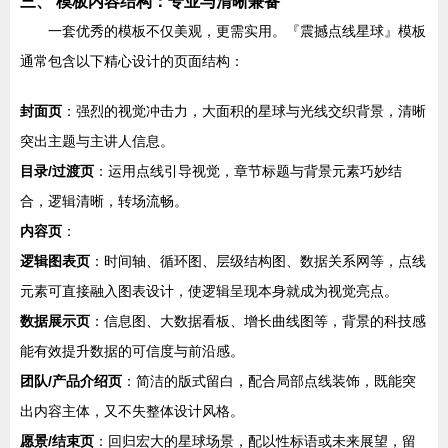
三、 模板内容结构：专业与清晰兼备
一套优秀的模板不仅美观，更需实用。『震撼点线星球』模板
通常包含以下精心设计的页面结构：
封面页
：强烈的视觉冲击力，大面积的星球与光线交织背景，清晰
突出主题与主讲人信息。
目录/过渡页
：运用点线引导视觉，章节标题与背景元素巧妙结
合，逻辑清晰，转场流畅。
内容页
：
逻辑图表页
：时间轴、循环图、层级结构图、数据关系网等，点线
元素可直接融入图表设计，使逻辑呈现本身就成为视觉亮点。
数据展示页
：信息图、大数据看板、增长曲线图等，背景的科技感
能有效提升数据的可信度与前沿感。
团队/产品介绍页
：简洁的版式留白，配合局部点线装饰，既能突
出内容主体，又不失整体设计风格。
愿景/结束页
：回归宏大的星球场景，配以性标语或未来展望，留